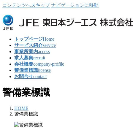
コンテンツへスキップ
ナビゲーションに移動
トップページ
Home
サービス紹介
service
事業所案内
access
求人募集
recruit
会社概要
company-profile
警備業標識
license
お問合せ
contact
警備業標識
HOME
警備業標識