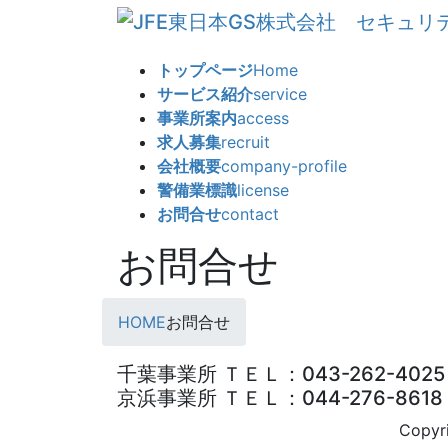
コ
ナ
ン
ビ
テ
ゲ
トップページ
Home
ン
ー
サービス紹介
service
ツ
シ
事業所案内
access
へ
ョ
求人募集
recruit
ス
ン
会社概要
company-profile
キ
に
警備業標識
license
ッ
移
お問合せ
contact
プ
動
お問合せ
HOME
お問合せ
千葉事業所 ＴＥＬ：043-262-4025
京浜事業所 ＴＥＬ：044-276-8618
Copy